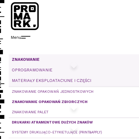
Menu
ZNAKOWANIE
Produkty
Zastosowania
Kontakt
i usługi
OPROGRAMOWANIE
MATERIAŁY EKSPLOATACYJNE I CZĘŚCI
Znakowanie
Folia opakowaniowa
Kontakt z nami
ZNAKOWANIE OPAKOWAŃ JEDNOSTKOWYCH
Materiały eksploatacyjne i części
Opakowania plastikowe
Pliki do pobrania
ZNAKOWANIE OPAKOWAŃ ZBIORCZYCH
Serwis
Opakowania szklane
Relacje inwestorskie
ZNAKOWANIE PALET
Najem urządzeń
Opakowania papierowe
DRUKARKI ATRAMENTOWE DUŻYCH ZNAKÓW
Oprogramowanie
Kartony
SYSTEMY DRUKUJĄCO-ETYKIETUJĄCE (PRINT&APPLY)