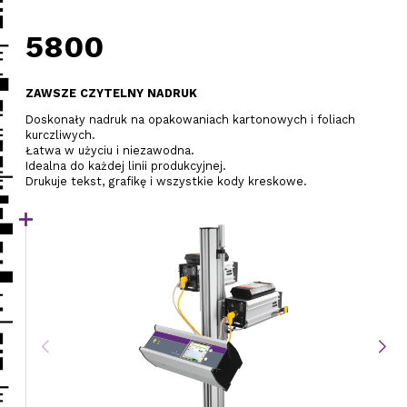
Systemy wizyjne
Znakowanie jaj
5800
Przemysł 4.0
Puszki
ZAWSZE CZYTELNY NADRUK
Palety
Doskonały nadruk na opakowaniach kartonowych i foliach
Etykietowanie
kurczliwych.
Łatwa w użyciu i niezawodna.
Idealna do każdej linii produkcyjnej.
System wizyjny
Drukuje tekst, grafikę i wszystkie kody kreskowe.
Kody 2D